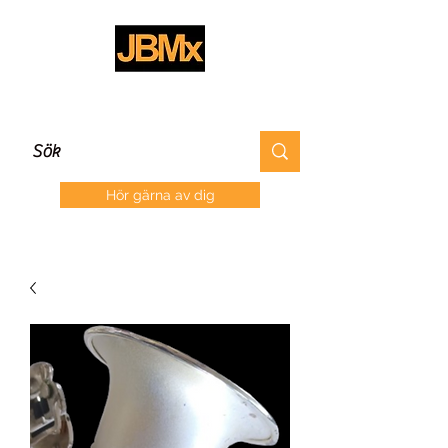
Hör gärna av dig