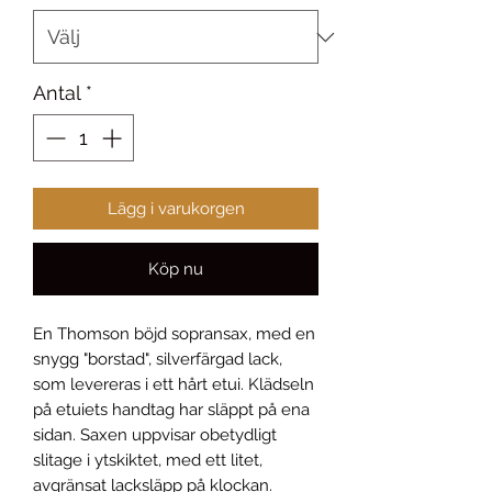
Antal
*
Lägg i varukorgen
Köp nu
En Thomson böjd sopransax, med en
snygg "borstad", silverfärgad lack,
som levereras i ett hårt etui. Klädseln
på etuiets handtag har släppt på ena
sidan. Saxen uppvisar obetydligt
slitage i ytskiktet, med ett litet,
avgränsat lacksläpp på klockan.