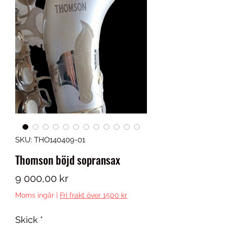
SKU: THO140409-01
Thomson böjd sopransax
Pris
9 000,00 kr
Moms ingår
|
Fri frakt över 1500 kr
Skick
*