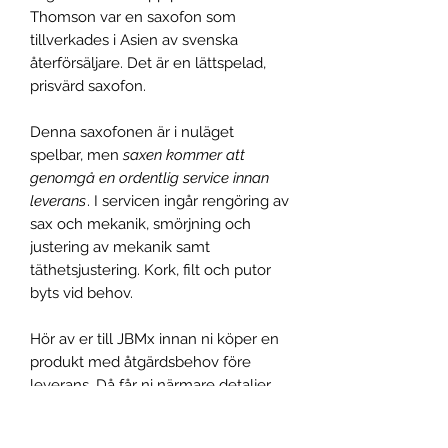
Thomson var en saxofon som
tillverkades i Asien av svenska
återförsäljare. Det är en lättspelad,
prisvärd saxofon.
Denna saxofonen är i nuläget
spelbar, men
saxen kommer att
genomgå en ordentlig service innan
leverans
. I servicen ingår rengöring av
sax och mekanik, smörjning och
justering av mekanik samt
täthetsjustering. Kork, filt och putor
byts vid behov.
Hör av er till JBMx innan ni köper en
produkt med åtgärdsbehov före
leverans. Då får ni närmare detaljer
om leveranstid, handpenning m.m. Ni
kan även komma med önskemål