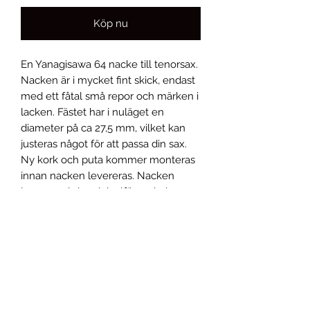
Köp nu
En Yanagisawa 64 nacke till tenorsax.
Nacken är i mycket fint skick, endast
med ett fåtal små repor och märken i
lacken. Fästet har i nuläget en
diameter på ca 27,5 mm, vilket kan
justeras något för att passa din sax.
Ny kork och puta kommer monteras
innan nacken levereras. Nacken
levereras i sin originalförpackning,
som dock är i dåligt skick.
Allmänna villkor
Reklamation
Returnera varor