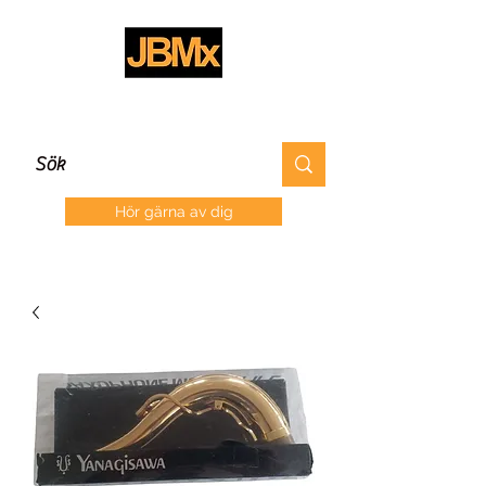
Hör gärna av dig