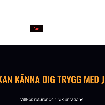
Hem
Om
Webshop
Inkommande
Repara
KAN KÄNNA DIG TRYGG MED 
Villkor, returer och reklamationer