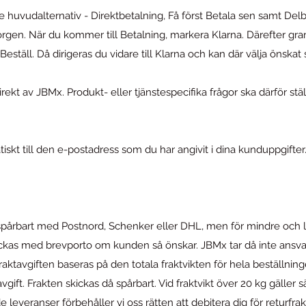
e huvudalternativ - Direktbetalning, Få först Betala sen samt Delb
orgen. När du kommer till Betalning, markera Klarna. Därefter gr
eställ. Då dirigeras du vidare till Klarna och kan där välja önskat s
rekt av JBMx. Produkt- eller tjänstespecifika frågor ska därför ställ
skt till den e-postadress som du har angivit i dina kunduppgifter.
spårbart med Postnord, Schenker eller DHL, men för mindre och lä
ckas med brevporto om kunden så önskar. JBMx tar då inte ansvar
raktavgiften baseras på den totala fraktvikten för hela beställning
gift. Frakten skickas då spårbart. Vid fraktvikt över 20 kg gäller s
everanser förbehåller vi oss rätten att debitera dig för returfrak