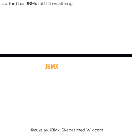
lutförd har JBMx rätt till ersättning.
JBMX
Sonekullavägen 17
372 63 Bräkne-Hoby
jbmx@jbmx.se
©2021 av JBMx. Skapat med Wix.com