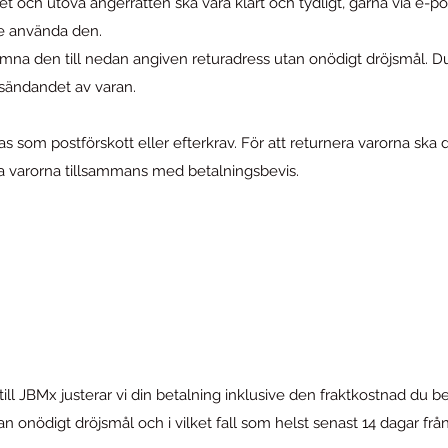
t och utöva ångerrätten ska vara klart och tydligt, gärna via e-p
e använda den.
ämna den till nedan angiven returadress utan onödigt dröjsmål. Du
rsändandet av varan.
ras som postförskott eller efterkrav. För att returnera varorna s
ra varorna tillsammans med betalningsbevis.
r till JBMx justerar vi din betalning inklusive den fraktkostnad du
 onödigt dröjsmål och i vilket fall som helst senast 14 dagar f