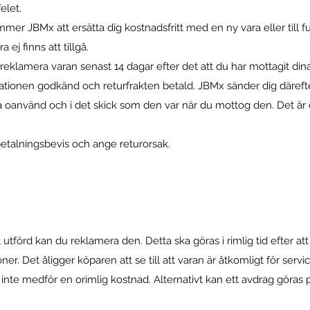
felet.
mer JBMx att ersätta dig kostnadsfritt med en ny vara eller till fu
j finns att tillgå.
eklamera varan senast 14 dagar efter det att du har mottagit dina
tionen godkänd och returfrakten betald. JBMx sänder dig därefter
ra oanvänd och i det skick som den var när du mottog den. Det ä
talningsbevis och ange returorsak.
t utförd kan du reklamera den. Detta ska göras i rimlig tid efter at
oner. Det åligger köparen att se till att varan är åtkomligt för serv
det inte medför en orimlig kostnad. Alternativt kan ett avdrag göra