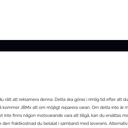
u rätt att reklamera denna. Detta ska göras i rimlig tid efter att d
på kommer JBMx att om möjligt reparera varan. Om detta inte är m
 inte finns någon motsvarande vara att tillgå, kan du ersättas med
sive den fraktkostnad du betalat i samband med leverans. Alternati