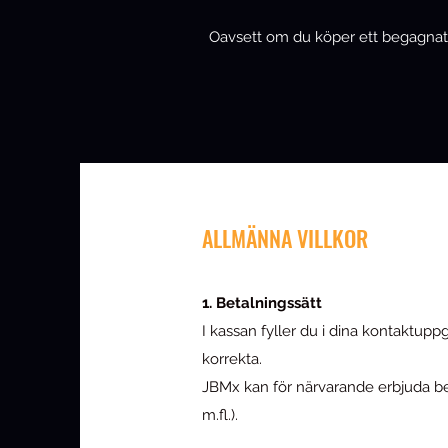
Oavsett om du köper ett begagnat b
ALLMÄNNA VILLKOR
1. Betalningssätt
I kassan fyller du i dina kontaktuppg
korrekta.
JBMx kan för närvarande erbjuda bet
m.fl.).