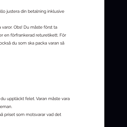
llo justera din betalning inklusive
 varor. Obs! Du måste först ta
 en förfrankerad returetikett. För
r också du som ska packa varan så
t du upptäckt felet. Varan måste vara
iceman.
s på priset som motsvarar vad det