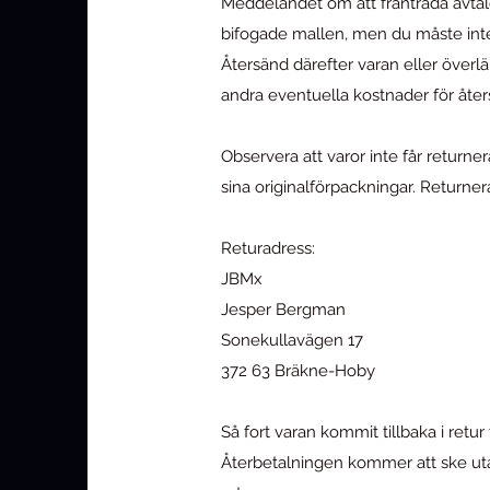
Meddelandet om att frånträda avtale
bifogade mallen, men du måste int
Återsänd därefter varan eller överl
andra eventuella kostnader för åte
Observera att varor inte får returne
sina originalförpackningar. Returne
Returadress:
JBMx
Jesper Bergman
Sonekullavägen 17
372 63 Bräkne-Hoby
Så fort varan kommit tillbaka i retu
Återbetalningen kommer att ske utan