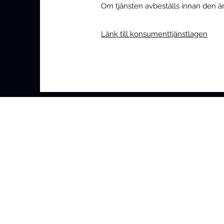
Om tjänsten avbeställs innan den är s
Länk till konsumenttjänstlagen
Allmänna villkor
Reklamation
Returnera varor
Skickgradering