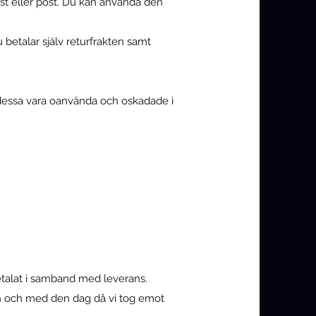
ost eller post. Du kan använda den
 betalar själv returfrakten samt
ka dessa vara oanvända och oskadade i
 betalat i samband med leverans.
rån och med den dag då vi tog emot