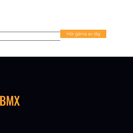
Logga in
Hör gärna av dig
tion och service
Kontakt
JBMX