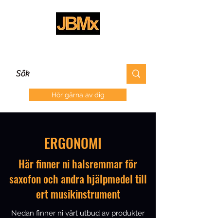
Hör gärna av dig
ERGONOMI
Här finner ni halsremmar för
saxofon och andra hjälpmedel till
ert musikinstrument
Nedan finner ni vårt utbud av produkter