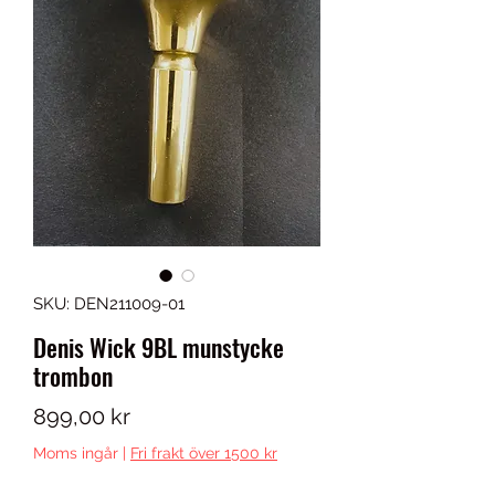
SKU: DEN211009-01
Denis Wick 9BL munstycke
trombon
Pris
899,00 kr
Moms ingår
|
Fri frakt över 1500 kr