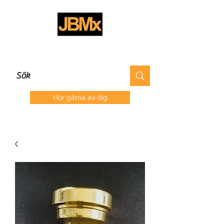
Hör gärna av dig