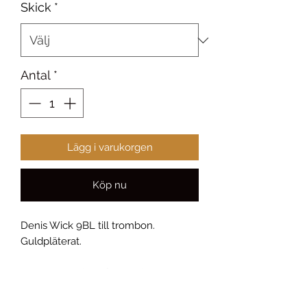
Skick
*
Antal
*
Lägg i varukorgen
Köp nu
Denis Wick 9BL till trombon.
Guldpläterat.
Large shank (stor fattning)
Cup diameter: 25,00 mm
Cup depth: medium deep