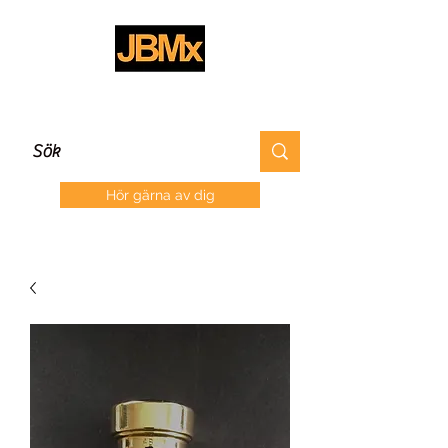
Hör gärna av dig