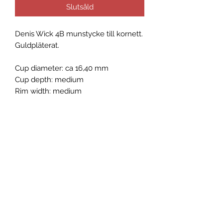
Slutsåld
Denis Wick 4B munstycke till kornett.
Guldpläterat.
Cup diameter: ca 16,40 mm
Cup depth: medium
Rim width: medium
Allmänna villkor
Reklamation
Returnera varor
Skickgradering
JBMX
Sonekullavägen 17
372 63 Bräkne-Hoby