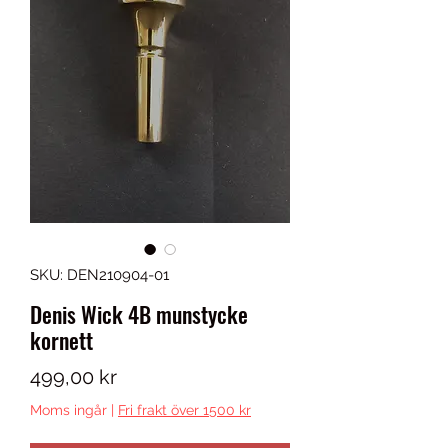
SKU: DEN210904-01
Denis Wick 4B munstycke
kornett
Pris
499,00 kr
Moms ingår
|
Fri frakt över 1500 kr