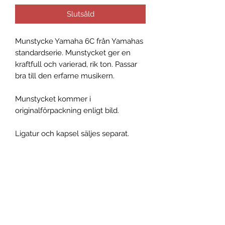
Slutsåld
Munstycke Yamaha 6C från Yamahas
standardserie. Munstycket ger en
kraftfull och varierad, rik ton. Passar
bra till den erfarne musikern.
Munstycket kommer i
originalförpackning enligt bild.
Ligatur och kapsel säljes separat.
Öppning 1,80 mm
Facing 23 mm
Allmänna villkor
Reklamation