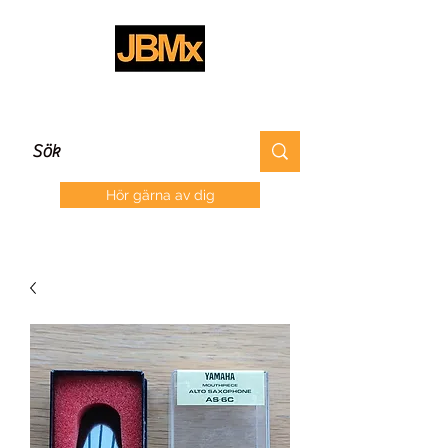
Hör gärna av dig