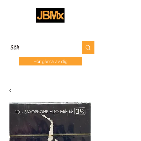
Hör gärna av dig