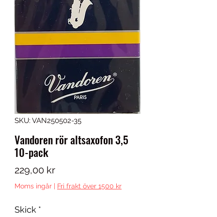
SKU: VAN250502-35
Vandoren rör altsaxofon 3,5
10-pack
Pris
229,00 kr
Moms ingår
|
Fri frakt över 1500 kr
Skick
*