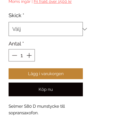
Moms ingår
|
Fri frakt över 1500 kr
Skick
*
Antal
*
Lägg i varukorgen
Köp nu
Selmer S80 D munstycke till
sopransaxofon.
Öppning: 1,27 mm