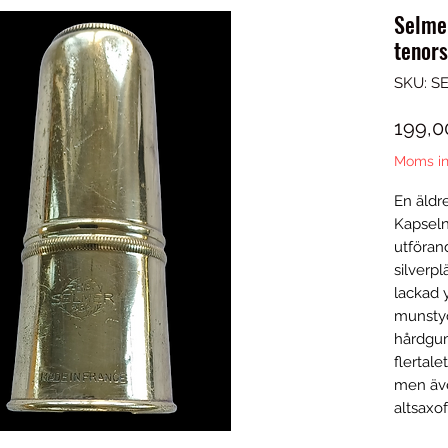
Selmer
tenors
SKU: S
199,0
Moms in
En äldre
Kapseln 
utföran
silverp
lackad y
munstyc
hårdgum
flertale
men äve
altsaxo