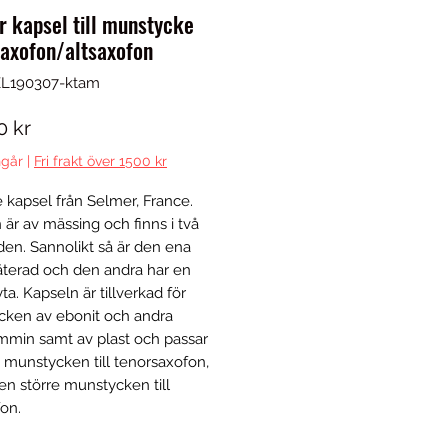
 kapsel till munstycke
axofon/altsaxofon
EL190307-ktam
Pris
0 kr
går
|
Fri frakt över 1500 kr
 kapsel från Selmer, France. 
är av mässing och finns i två 
den. Sannolikt så är den ena 
läterad och den andra har en 
ta. Kapseln är tillverkad för 
ken av ebonit och andra 
min samt av plast och passar 
t munstycken till tenorsaxofon, 
n större munstycken till 
fon.