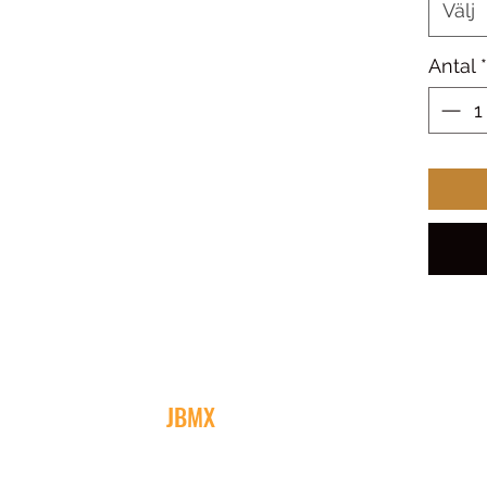
Välj
Antal
*
JBMX
Sonekullavägen 17