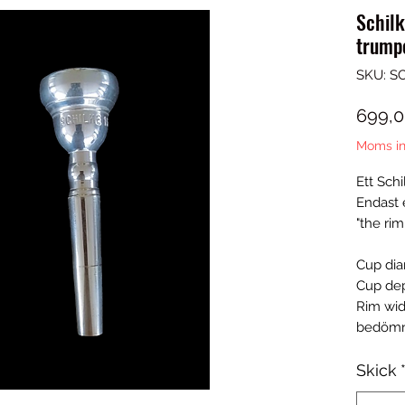
Schil
trump
SKU: S
699,0
Moms in
Ett Sch
Endast
"the rim
Cup dia
Cup de
Rim wid
bedömn
Skick