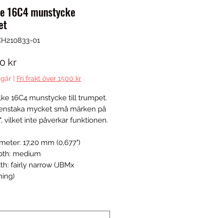
ke 16C4 munstycke
et
CH210833-01
Pris
0 kr
går
|
Fri frakt över 1500 kr
ilke 16C4 munstycke till trumpet.
 enstaka mycket små märken på
", vilket inte påverkar funktionen.
meter: 17,20 mm (0,677")
pth: medium
th: fairly narrow (JBMx
ing)
*