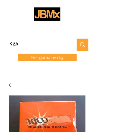
Hör gärna av dig