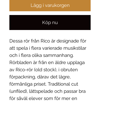
Lägg i varukorgen
Köp nu
Dessa rör från Rico är designade för
att spela i flera varierade musikstilar
och i flera olika sammanhang.
Rörbladen är från en äldre upplaga
av Rico-rör (old stock), i obruten
förpackning, därav det lägre,
förmånliga priset. Traditional cut
(unfiled), lättspelade och passar bra
för såväl elever som för mer en
avancerad användare.
Oanvänd produkt