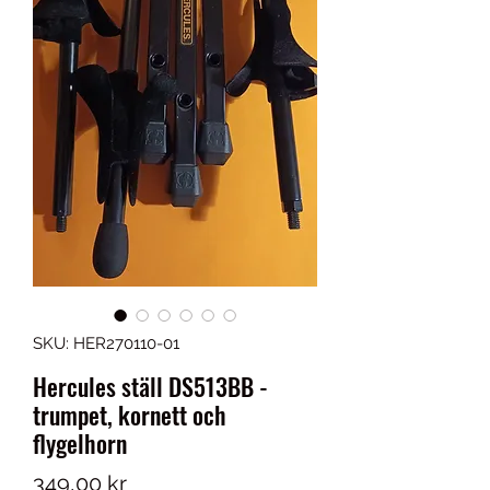
SKU: HER270110-01
Hercules ställ DS513BB -
trumpet, kornett och
flygelhorn
Pris
349,00 kr