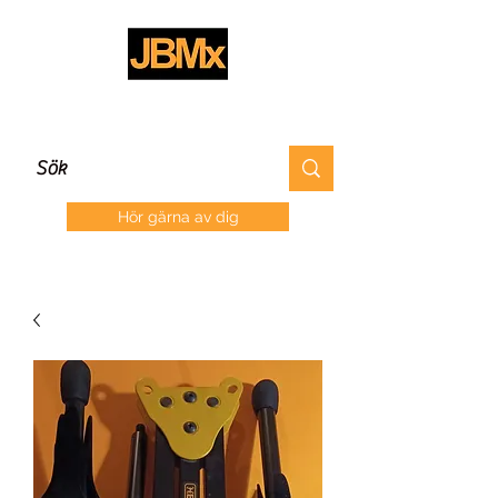
Hör gärna av dig