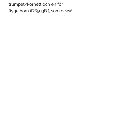
trumpet/kornett och en för
flygelhorn (DS503B ), som också
passar för sopransaxofon. Hållarna
går att justera i höjdled, vilket ger stor
flexibilitet och ger stället en mängd
olika kombinationsmöjligheter. Vikt
med tre hållare ca 1,2 kr. Totalvikt ca
1,4 kg. Hållaren till flygelhorn är ny.
Allmänna villkor
Reklamation
Returnera varor
Skickgradering
JBMX
Sonekullavägen 17
372 63 Bräkne-Hoby