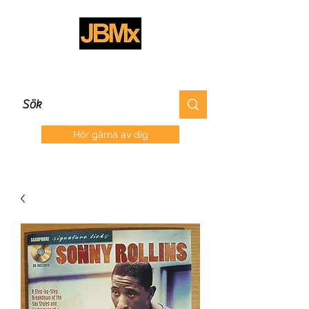
Hör gärna av dig