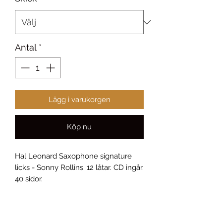
Antal
*
Lägg i varukorgen
Köp nu
Hal Leonard Saxophone signature
licks - Sonny Rollins. 12 låtar. CD ingår.
40 sidor.
I mycket bra skick, med något slitage
på omslaget.