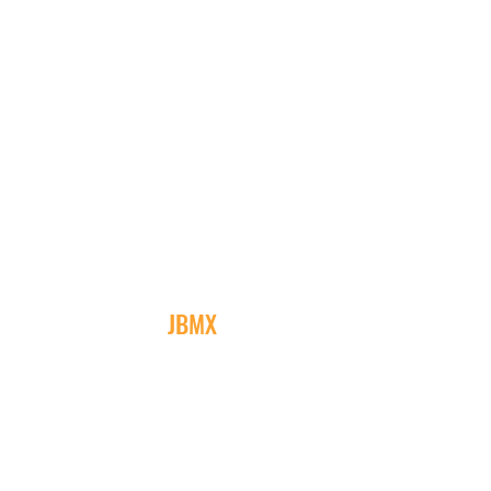
JBMX
Sonekullavägen 17
372 63 Bräkne-Hoby
jbmx@jbmx.se