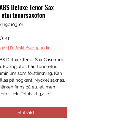
 ABS Deluxe Tenor Sax
 etui tenorsaxofon
AT190103-01
Pris
0 kr
går
|
Fri frakt över 1500 kr
ABS Deluxe Tenor Sax Case med
. Formgjutet, hårt tenoretui,
minium som förstärkning. Kan
ällas på högkant. Nyckel saknas.
ärken finns på etuiet, men i
ra skick. Totalvikt 3,2 kg.
Slutsåld