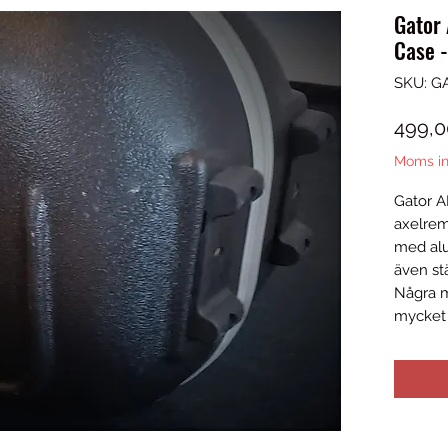
Gator
Case -
SKU: G
499,0
Moms in
Gator 
axelrem
med alu
även st
Några m
mycket b