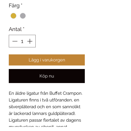
Färg
*
Antal
*
Lägg i varukorgen
Köp nu
En äldre ligatur från Buffet Crampon.
Ligaturen finns i två utföranden, en
silverpläterad och en som sannolikt
är lackerad (annars guldpläterad).
Ligaturen passar flertalet av dagens
munstycken av ebonit, annat