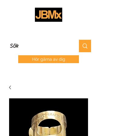
Hör gärna av dig