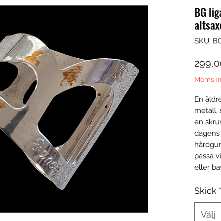
BG lig
altsax
SKU: B
299,0
Moms in
En äldre
metall, 
en skruv
dagens 
hårdgum
passa v
eller ba
Skick
Välj