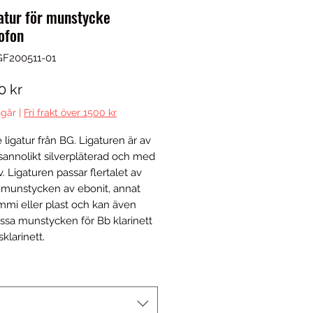
atur för munstycke
ofon
GF200511-01
Pris
0 kr
går
|
Fri frakt över 1500 kr
 ligatur från BG. Ligaturen är av 
sannolikt silverpläterad och med 
. Ligaturen passar flertalet av 
munstycken av ebonit, annat 
mi eller plast och kan även 
issa munstycken för Bb klarinett 
sklarinett.
*