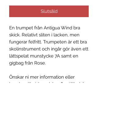
Slutsåld
En trumpet från Antigua Wind bra
skick. Relativt sliten i lacken, men
fungerar felfritt. Trumpeten är ett bra
skolinstrument och ingår gör även ett
lättspelat munstycke 7A samt en
gigbag från Rose.
Önskar ni mer information eller
kanske vill ni även köpa fler tillbehör
till trumpeten, hör gärna av er!
Allmänna villkor
Reklamation
Returnera varor