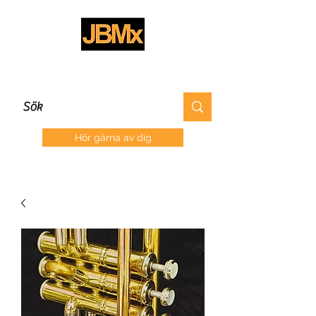
Hör gärna av dig