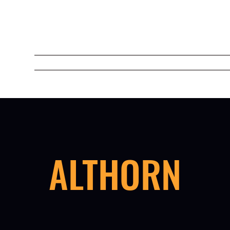
Hem
Om
Webshop
Inkommande
Repara
ALTHORN