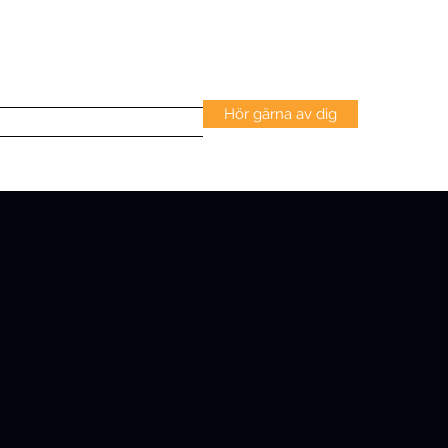
Logga in
Hör gärna av dig
tion och service
Kontakt