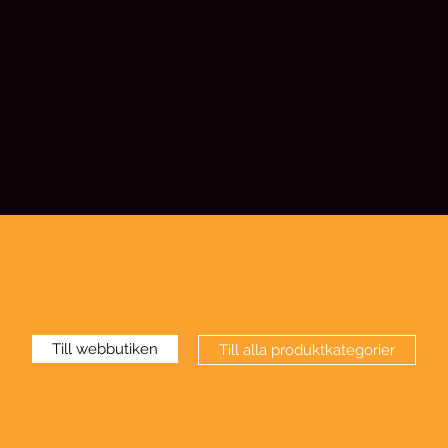
Till webbutiken
Till alla produktkategorier