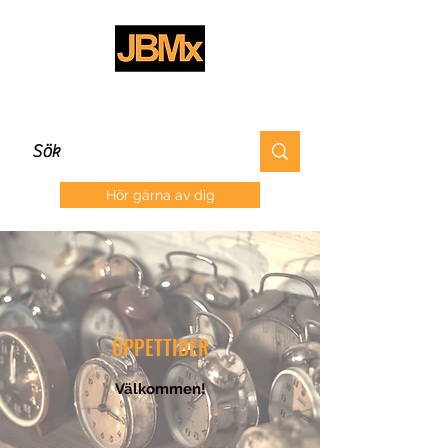
Hör gärna av dig
ÖPPETTIDER
Välkommen!