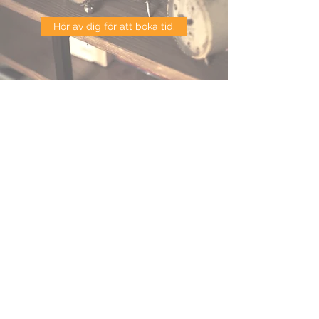
Hör av dig för att boka tid.
Allmänna villkor
Reklamation
Returnera varor
Skickgradering
JBMX
Sonekullavägen 17
372 63 Bräkne-Hoby
jbmx@jbmx.se
Dela