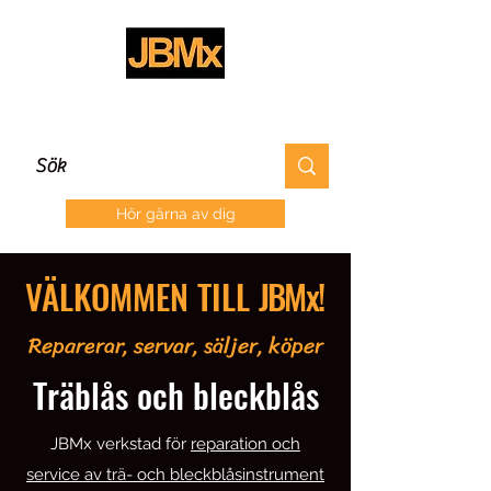
Hör gärna av dig
VÄLKOMMEN TILL
JBMx
!
Reparerar, servar, säljer, köper
Träblås och bleckblås
JBMx verkstad för
reparation och
service av trä- och bleckblåsinstrument